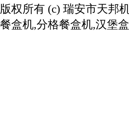
版权所有 (c) 瑞安市天
餐盒机,分格餐盒机,汉堡