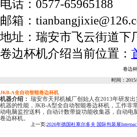
电话：0577-65965188
邮箱：tianbangjixie@126.
地址：瑞安市飞云街道下厂
卷边杯机介绍
当前位置：
卷边
时间：2015/2/
JKB-A
全自动智能卷边杯机
机器介绍：
瑞安市天邦机械厂
创始人在20
13
年研发出
机器的性能，
JKB-A型全自动智能卷边杯机，工作非
动电脑监控送料
，
自动计数带旋功能收集器，自动电
卷边杯机。
上一页:
2026年德国杜塞尔多夫 国际包装展Interpac