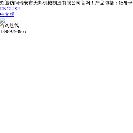
欢迎访问瑞安市天邦机械制造有限公司官网！产品包括：纸餐盒机
ENGLISH
中文版
咨询热线
18989793965
网站首页
关于天邦
产品中心
信息反馈
联系我们