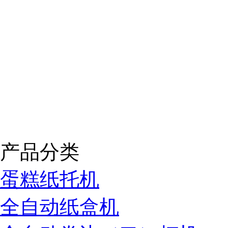
产品分类
蛋糕纸托机
全自动纸盒机